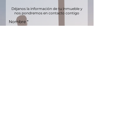
Déjanos la información de tu inmueble y
nos pondremos en contacto contigo
Nombre
Email
Teléfono
Tipo de inmueble
Valor aproximado
Lugar donde se encuentra el
inmueble