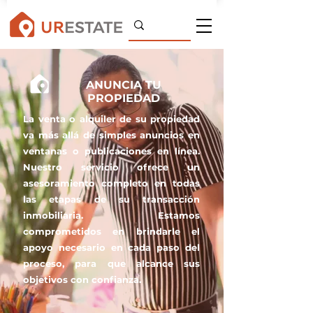
ANUNCIA TU
PROPIEDAD
La venta o alquiler de su propiedad
va más allá de simples anuncios en
ventanas o publicaciones en línea.
Nuestro servicio ofrece un
asesoramiento completo en todas
las etapas de su transacción
inmobiliaria. Estamos
comprometidos en brindarle el
apoyo necesario en cada paso del
proceso, para que alcance sus
objetivos con confianza.