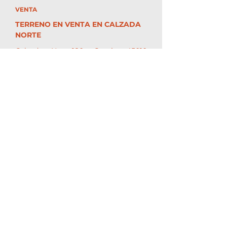
VENTA
TERRENO EN VENTA EN CALZADA
NORTE
Calzada Nte 180, Granja, 45010
Zapopan, Jal.
10 m. Frente
60 m. Fondo
618 m2 Terreno
$11,800,000 MXN
MÁS DETALLES
Guadalajara, Jalisco