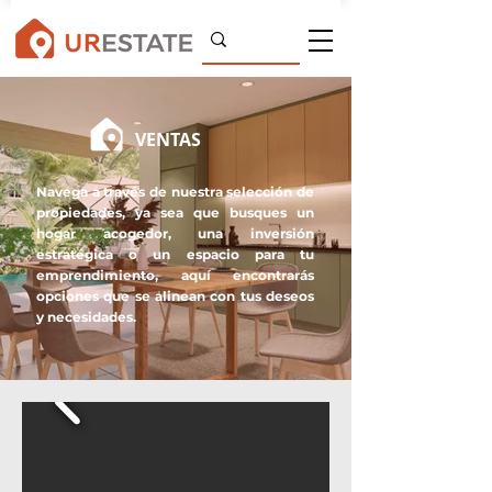
VENTAS
Navega a través de nuestra selección de
propiedades, ya sea que busques un
hogar acogedor, una inversión
estratégica o un espacio para tu
emprendimiento, aquí encontrarás
opciones que se alinean con tus deseos
y necesidades.